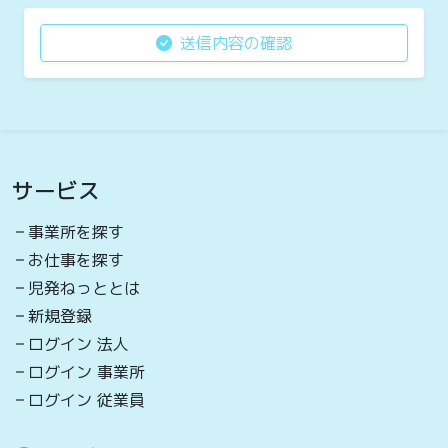
システムの障害等による電子メールの遅配、未配、本サイ
ト上の誤表示その他のいかなる原因に基づき生じた損害で
送信内容の確認
あっても、賠償する責任を一切負わないものとします。
個人情報提供
児発ねっとでは、ご記入いただいた個人情報を、お問い合
わせに対するご連絡以外の目的では使用いたしません。
サービス
ご入力いただいた個人情報は、児発ねっとで保有し、第三
者に提供することはありません。
事業所を探す
児発ねっとの個人情報の取扱いにつきましては、
プライバ
お仕事を探す
シーポリシー
をご参考ください。
児発ねっととは
以上
新規登録
ログイン 法人
ログイン 事業所
ログイン 従業員