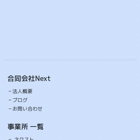
リ...
2026-04-09 10:06
就労選択支援A型事業所におけるスコア表
ネクスト
就労継続支援A型事業所
就労継続支援A型事業所ネクストです ネクストでは知
的障害・精神障害をお持ちの方の 働きたい、就職した
い...
2026-03-11 12:14
合同会社Next
3月
ネクスト
就労継続支援A型事業所
作業
法人概要
3月は卒業シーズンです。 卒業された方、ご卒業おめ
ブログ
でとうございます㊗ 何事も前向きに捉えて、これから
お問い合わせ
の...
事業所 一覧
2026-02-28 12:55
2月
ネクスト