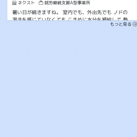
ネクスト
就労継続支援A型事業所
暑い日が続きますね。 室内でも、外出先でも ノドの
渇きを感じていなくても こまめに水分を補給して 熱
もっと見る
中症...
2026-06-11 12:21
6月
ネクスト
就労継続支援A型事業所
梅雨に入りましたね。 湿度が高いと水分補給が疎かに
なり 汗が蒸発しにくく 体温がこもりやすいので 熱中
症...
2026-05-13 11:03
5月
ネクスト
就労継続支援A型事業所
今年もバラ園に行ってきました。 満開でキレイなバラ
の空間にいると すごく幸せな気分で癒されました。