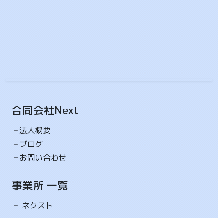
2026-04-09 10:06
就労選択支援A型事業所におけるスコア表
ネクスト
就労継続支援A型事業所
就労継続支援A型事業所ネクストです ネクストでは知
的障害・精神障害をお持ちの方の 働きたい、就職した
い...
2026-03-11 12:14
合同会社Next
3月
ネクスト
就労継続支援A型事業所
作業
法人概要
3月は卒業シーズンです。 卒業された方、ご卒業おめ
ブログ
でとうございます㊗ 何事も前向きに捉えて、これから
お問い合わせ
の...
事業所 一覧
2026-02-28 12:55
2月
ネクスト
ネクスト
就労継続支援A型事業所