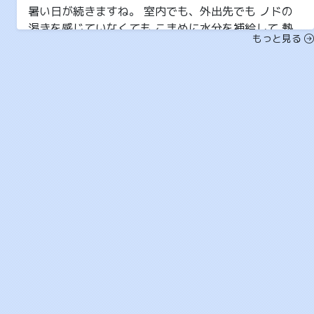
暑い日が続きますね。 室内でも、外出先でも ノドの
渇きを感じていなくても こまめに水分を補給して 熱
もっと見る
中症...
2026-06-11 12:21
6月
ネクスト
就労継続支援A型事業所
梅雨に入りましたね。 湿度が高いと水分補給が疎かに
なり 汗が蒸発しにくく 体温がこもりやすいので 熱中
症...
2026-05-13 11:03
5月
ネクスト
就労継続支援A型事業所
今年もバラ園に行ってきました。 満開でキレイなバラ
の空間にいると すごく幸せな気分で癒されました。
リ...