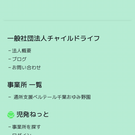
し...
2026-07-15 14:59
かえるのおりがみ
通所支援ベルテール千葉おゆみ野園
今日の活動(^^♪
一般社団法人チャイルドライフ
工作,作業,療育
法人概要
こんにちは通所支援ベルテール千葉おゆみ野園です。
ブログ
今日は突然かえるの折紙にはまったお友だち(^^♪
黙々...
お問い合わせ
2026-07-09 15:42
事業所 一覧
マロンドトラック
通所支援ベルテール千葉おゆみ野園
工作
通所支援ベルテール千葉おゆみ野園
今日の活動(^^♪
児発ねっと
工作,レクリエーション,療育
こんにちは通所支援ベルテール千葉おゆみ野園です。
事業所を探す
今日はお友だちが作ったマロンドトラックのご紹介で