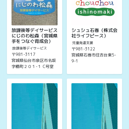
放課後等デイサービス
シュシュ石巻（株式会
にじのわ松森（宮城県
社ライフピース）
手をつなぐ育成会）
児童発達支援
放課後等デイサービス
〒981-3122
〒981-3117
宮城県石巻市住吉台東5-
宮城県仙台市泉区市名坂
9-1
字楢町２０１-１ C号室