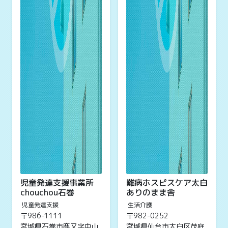
児童発達支援事業所
難病ホスピスケア太白
chouchou石巻
ありのまま舎
児童発達支援
生活介護
〒986-1111
〒982-0252
宮城県石巻市鹿又字中山
宮城県仙台市太白区茂庭