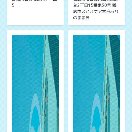
5
台2丁目15番地30号 難
病ホスピスケア太白あり
のまま舎