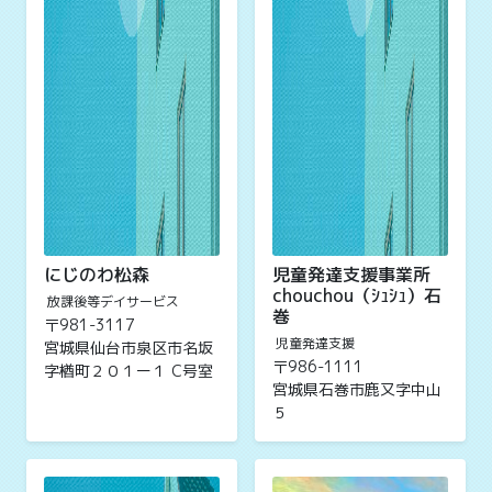
にじのわ松森
児童発達支援事業所
chouchou（ｼｭｼｭ）石
放課後等デイサービス
巻
〒981-3117
児童発達支援
宮城県仙台市泉区市名坂
〒986-1111
字楢町２０１ー１ C号室
宮城県石巻市鹿又字中山
５