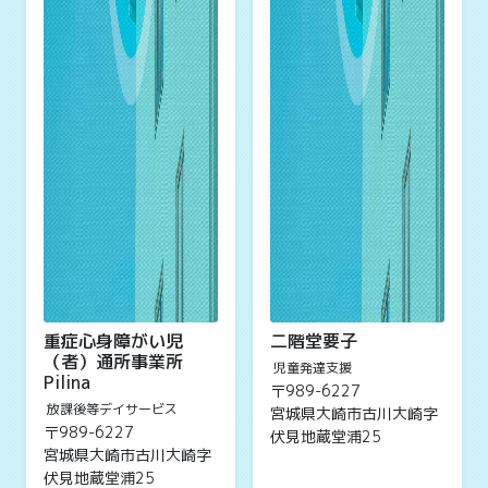
重症心身障がい児
二階堂要子
（者）通所事業所
児童発達支援
Pilina
〒989-6227
放課後等デイサービス
宮城県大崎市古川大崎字
〒989-6227
伏見地蔵堂浦25
宮城県大崎市古川大崎字
伏見地蔵堂浦25