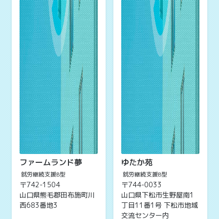
ファームランド夢
ゆたか苑
就労継続支援B型
就労継続支援B型
〒742-1504
〒744-0033
山口県熊毛郡田布施町川
山口県下松市生野屋南1
西683番地3
丁目11番1号 下松市地域
交流センター内