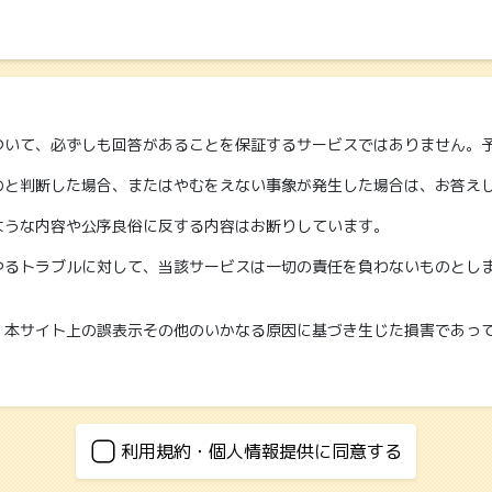
ついて、必ずしも回答があることを保証するサービスではありません。
のと判断した場合、またはやむをえない事象が発生した場合は、お答え
ような内容や公序良俗に反する内容はお断りしています。
ゆるトラブルに対して、当該サービスは一切の責任を負わないものとし
、本サイト上の誤表示その他のいかなる原因に基づき生じた損害であっ
お問い合わせに対するご連絡以外の目的では使用いたしません。
利用規約・個人情報提供に同意する
し、第三者に提供することはありません。