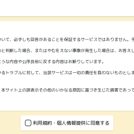
ついて、必ずしも回答があることを保証するサービスではありません。
のと判断した場合、またはやむをえない事象が発生した場合は、お答え
ような内容や公序良俗に反する内容はお断りしています。
ゆるトラブルに対して、当該サービスは一切の責任を負わないものとし
、本サイト上の誤表示その他のいかなる原因に基づき生じた損害であっ
お問い合わせに対するご連絡以外の目的では使用いたしません。
利用規約・個人情報提供に同意する
し、第三者に提供することはありません。