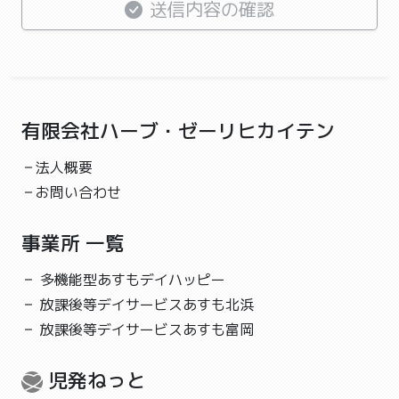
送信内容の確認
ト上の誤表示その他のいかなる原因に基づき生じた損害で
あっても、賠償する責任を一切負わないものとします。
個人情報提供
児発ねっとでは、ご記入いただいた個人情報を、お問い合
わせに対するご連絡以外の目的では使用いたしません。
有限会社ハーブ・ゼーリヒカイテン
ご入力いただいた個人情報は、児発ねっとで保有し、第三
者に提供することはありません。
法人概要
お問い合わせ
児発ねっとの個人情報の取扱いにつきましては、
プライバ
シーポリシー
をご参考ください。
事業所 一覧
以上
多機能型あすもデイハッピー
放課後等デイサービスあすも北浜
放課後等デイサービスあすも富岡
児発ねっと