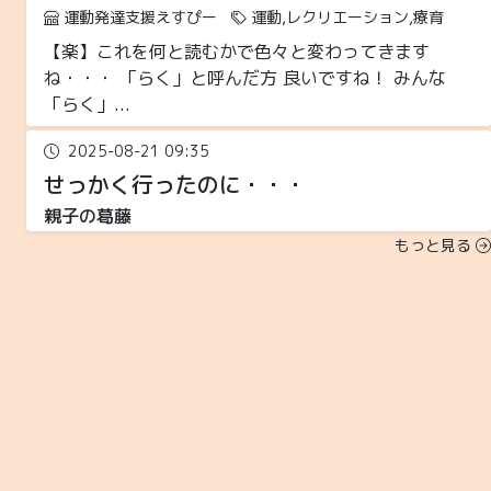
運動発達支援えすぴー
運動,レクリエーション,療育
【楽】これを何と読むかで色々と変わってきます
ね・・・ 「らく」と呼んだ方 良いですね！ みんな
「らく」...
2025-08-21 09:35
せっかく行ったのに・・・
親子の葛藤
運動発達支援えすぴー
運動,レクリエーション,療育
もっと見る
「えすぴー」は療育施設ですが、他の療育施設やプー
ルや体操、ピアノなどなど たくさん習い事ってありま
す...
2025-08-05 16:30
センサリープレイ
利用者向けイベント
運動発達支援えすぴー
運動,レクリエーション,療育