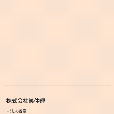
先週の８月２日(土)にanuenueさんにお越しいただ
き、 「センサリープレイ」を行っていただきました。
これ...
2025-07-26 16:28
環境設定
マインド作り
運動発達支援えすぴー
運動,レクリエーション,療育
暑い～ 暑い～～ てか、暑すぎません？？？？？ ホン
ト暑い日が続く中子どもたちの元気が何よりのパワー
に...
2025-07-17 16:00
踏み出す勇気
その一歩が次に繋がる
株式会社笑仲理
運動発達支援えすぴー
運動,レクリエーション,療育
もうすぐ夏休み！！！！ これって子どもたちだけが嬉
法人概要