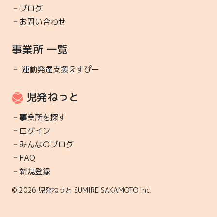
しい響きですよね？？？ 大人は恐怖の一か月って感じ
ブログ
で...
お問い合わせ
2025-07-11 17:00
事業所 一覧
ビショビショ～～～～
プールがついに始まりました！！
運動発達支援えすぴー
運動発達支援えすぴー
運動,レクリエーション,療育
ついに始まりました 「プール」いや水遊び？？ｗ 大
児発ねっと
きめのつもりが子どもたちが遊び始めると小さいの
か？と...
事業所を探す
ログイン
2025-07-05 09:30
みんなのブログ
夏は始まっているの？
FAQ
梅雨ってなに？
新規登録
運動発達支援えすぴー
運動,レクリエーション,療育
© 2026 児発ねっと SUMIRE SAKAMOTO Inc.
暑すぎる～～～～！ バテバテだ～～～～！ と思って
いるのは私だけ？ そんなことないですよね？ 本当に
夏っ...