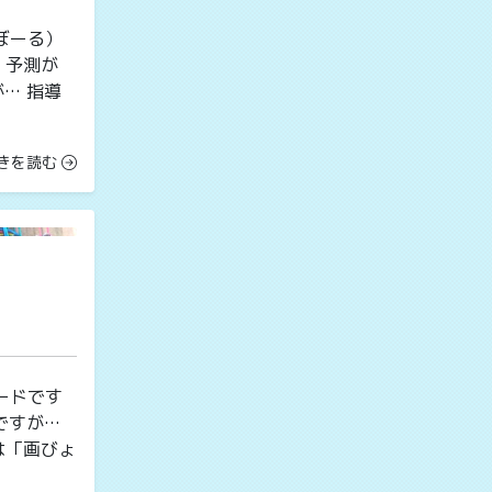
ぼーる）
）予測が
… 指導
きを読む
ードです
ですが…
は「画びょ