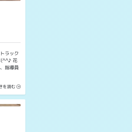
ドトラック
^^♪ 花
は、指導員
きを読む