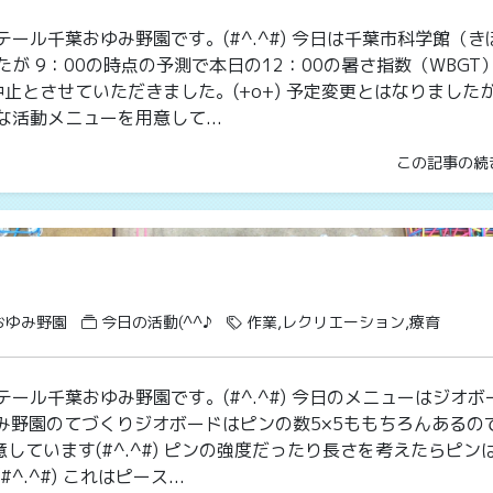
ール千葉おゆみ野園です。(#^.^#) 今日は千葉市科学館（き
が 9：00の時点の予測で本日の12：00の暑さ指数（WBGT
中止とさせていただきました。(+o+) 予定変更とはなりましたが
活動メニューを用意して...
この記事の続
おゆみ野園
今日の活動(^^♪
作業,レクリエーション,療育
ール千葉おゆみ野園です。(#^.^#) 今日のメニューはジオボ
ルおゆみ野園のてづくりジオボードはピンの数5×5ももちろんあるの
用意しています(#^.^#) ピンの強度だったり長さを考えたらピン
.^#) これはピース...