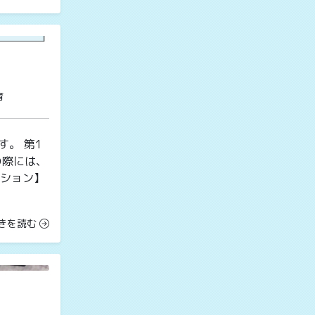
育
す。 第1
の際には、
ーション】
きを読む