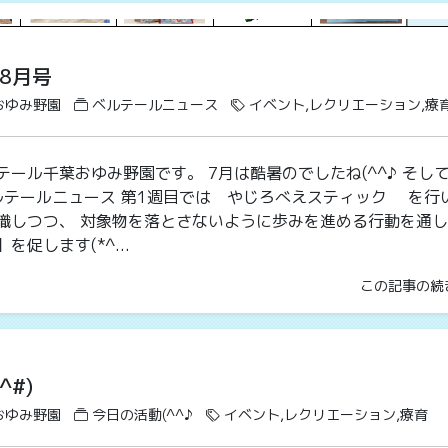
8月号
おゆみ野園
ベルテールニュース
イベント,レクリエーション,療
ール千葉おゆみ野園です。 7月は酷暑のでしたね(^^♪ そし
ベルテールニュース 第1週目では やじろべえスティック を行
識しつつ、 対象物を落とさないように歩みを進める行動を通し
促します(*^...
この記事の続
^#)
おゆみ野園
今日の活動(^^♪
イベント,レクリエーション,療育