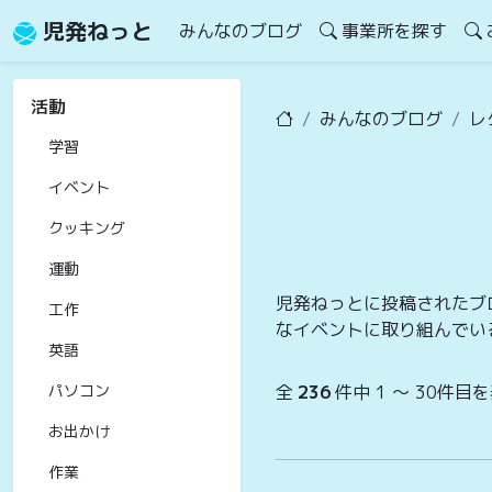
児発ねっと
みんなのブログ
事業所を探す
活動
みんなのブログ
レ
学習
イベント
クッキング
運動
児発ねっとに投稿されたブ
工作
なイベントに取り組んでい
英語
パソコン
全
236
件中 1 〜 30件目
お出かけ
作業