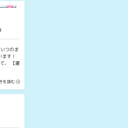
育
ていつのま
います！
て、 【運
きを読む