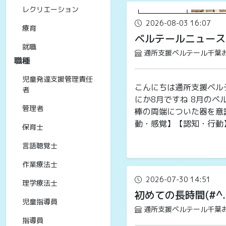
レクリエーション
2026-08-03 16:07
療育
ベルテールニュース
就職
通所支援ベルテール千葉
職種
児童発達支援管理責任
こんにちは通所支援ベルテ
者
にか8月ですね 8月の
管理者
棒の両端についた器を意
動・感覚】【認知・行動】を
保育士
言語聴覚士
作業療法士
2026-07-30 14:51
理学療法士
初めての長時間(#^.
児童指導員
通所支援ベルテール千葉
指導員