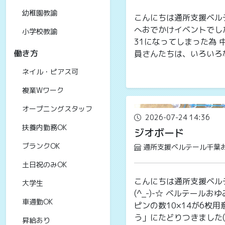
幼稚園教諭
こんにちは通所支援ベルテ
へおでかけイベントでした
小学校教諭
31になってしまった為 
働き方
員さんたちは、いろいろな
ネイル・ピアス可
複業Wワーク
オープニングスタッフ
2026-07-24 14:36
扶養内勤務OK
ジオボード
ブランクOK
通所支援ベルテール千葉
土日祝のみOK
こんにちは通所支援ベルテ
大学生
(^_-)-☆ ベルテー
車通勤OK
ピンの数10×14が6枚
う」にたどりつきました(#^
昇給あり