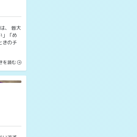
は、 皆大
い」「め
ときのチ
きを読む