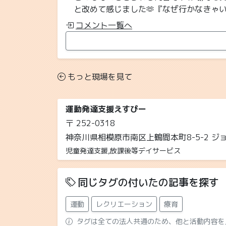
と改めて感じました🫶『なぜ行かなきゃい
コメント一覧へ
もっと現場を見て
運動発達支援えすぴー
〒 252-0318
神奈川県相模原市南区上鶴間本町8-5-2 ジ
児童発達支援,放課後等デイサービス
同じタグの付いたの記事を探す
運動
レクリエーション
療育
タグは全ての法人共通のため、他と活動内容を