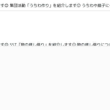
😊 集団活動「うちわ作り」を紹介します🙂 うちわや扇子にそ
 SST「物の貸し借り」を紹介します🙂 物の貸し借りについ
け,レクリエーション
😊 外出行事「せせらぎ公園」を紹介します🙂 予定していた公