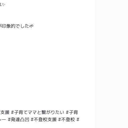
れ✨
印象的でした🌱
達支援 #子育てママと繋がりたい #子育
ー #発達凸凹 #不登校支援 #不登校 #