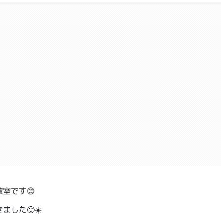
室です😊
した🙂☀️