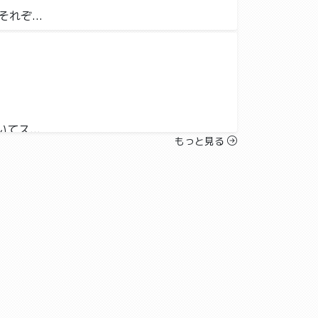
れぞ...
てス...
もっと見る
園が...