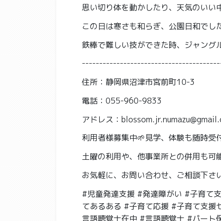
思い切り体を動かしたり、天気のいい
この日は寒さも和らぎ、公園日和でし
鉄棒で難しい技ができた時、ジャング
----------------------------------------
住所：静岡県沼津市宮前町10-3
電話：055-960-9833
アドレス：blossom.jr.numazu@gmail.
利用者様募集中🌱見学、体験も随時受付
土曜の利用や、他事業所との併用も可
お気軽に、お問い合わせ、ご相談下さい
#児童発達支援 #発達障がい #子育て支
てあるある #子育て応援 #子育て支援セ
言語聴覚士在中 #言語聴覚士 #パート