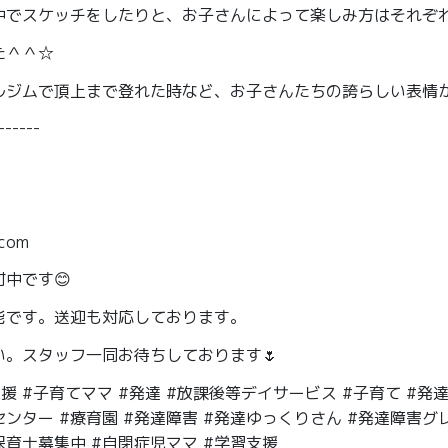
中でスケッチをしたりと、お子さんによって楽しみ方はそれぞ
た＾＾☆
ルジムで頂上まで登れた時など、お子さんたちの誇らしい表情が
------
com
中です😊
能です。送迎も対応しております。
。スタッフ一同お待ちしております🌷
援 #子育てママ #発達 #放課後等デイサービス #子育て #発
ンター #療育園 #発達障害 #発達ゆっくりさん #発達障害グレ
保育士募集中 #自閉症児ママ #学習支援