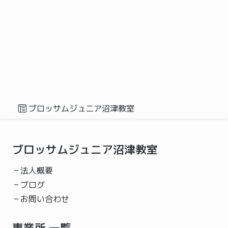
自由時間✨
ブロッサムジュニア沼津教室
工作,作業,レクリエーション
こんにちは！ブロッサムジュニア沼津教室です😊 「自
由時間」を紹介します🙂 自由時間の様子はお子さんの
支援...
2023-06-25 05:33
個別療育✨
ブロッサムジュニア沼津教室
個別療育✨
ブロッサムジュニア沼津教室
学習,作業,療育
ブロッサムジュニア沼津教室
こんにちは！ブロッサムジュニア沼津教室です😊 「個
別活動」を紹介します🙂 スタッフとマンツーマンで個
法人概要
別療...
ブログ
2023-06-24 05:27
お問い合わせ
防災訓練❗️
防災訓練❗️
事業所 一覧