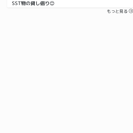
SST物の貸し借り😊
ブロッサムジュニア沼津教室
学習,療育
もっと見る
こんにちは！ブロッサムジュニア沼津教室です😊
SST「物の貸し借り」を紹介します🙂 物の貸し借りに
ついてス...
2023-06-27 07:02
せせらぎ公園⛲️
せせらぎ公園⛲️
ブロッサムジュニア沼津教室
運動,お出かけ,レクリエーション
こんにちは！ブロッサムジュニア沼津教室です😊 外出
行事「せせらぎ公園」を紹介します🙂 予定していた公
園が...
2023-06-26 05:38
自由時間✨