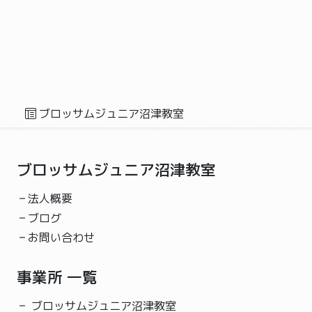
工作,作業,レクリエーション
こんにちは！ブロッサムジュニア沼津教室です😊 「自
由時間」を紹介します🙂 自由時間の様子はお子さんの
支援...
2023-06-25 05:33
個別療育✨
ブロッサムジュニア沼津教室
個別療育✨
ブロッサムジュニア沼津教室
学習,作業,療育
ブロッサムジュニア沼津教室
こんにちは！ブロッサムジュニア沼津教室です😊 「個
別活動」を紹介します🙂 スタッフとマンツーマンで個
法人概要
別療...
ブログ
2023-06-24 05:27
お問い合わせ
防災訓練❗️
防災訓練❗️
事業所 一覧
ブロッサムジュニア沼津教室
ブロッサムジュニア沼津教室