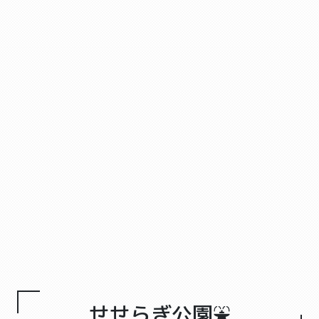
せせらぎ公園⛲️