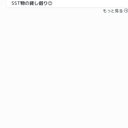
SST物の貸し借り😊
ブロッサムジュニア沼津教室
学習,療育
もっと見る
こんにちは！ブロッサムジュニア沼津教室です😊
SST「物の貸し借り」を紹介します🙂 物の貸し借りに
ついてス...
2023-06-27 07:02
せせらぎ公園⛲️
せせらぎ公園⛲️
ブロッサムジュニア沼津教室
運動,お出かけ,レクリエーション
こんにちは！ブロッサムジュニア沼津教室です😊 外出
行事「せせらぎ公園」を紹介します🙂 予定していた公
園が...
2023-06-26 05:38
自由時間✨