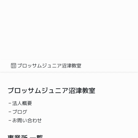
自由時間✨
ブロッサムジュニア沼津教室
工作,作業,レクリエーション
こんにちは！ブロッサムジュニア沼津教室です😊 「自
由時間」を紹介します🙂 自由時間の様子はお子さんの
支援...
2023-06-25 05:33
個別療育✨
ブロッサムジュニア沼津教室
個別療育✨
ブロッサムジュニア沼津教室
学習,作業,療育
ブロッサムジュニア沼津教室
こんにちは！ブロッサムジュニア沼津教室です😊 「個
別活動」を紹介します🙂 スタッフとマンツーマンで個
法人概要
別療...
ブログ
2023-06-24 05:27
お問い合わせ
防災訓練❗️
防災訓練❗️
事業所 一覧