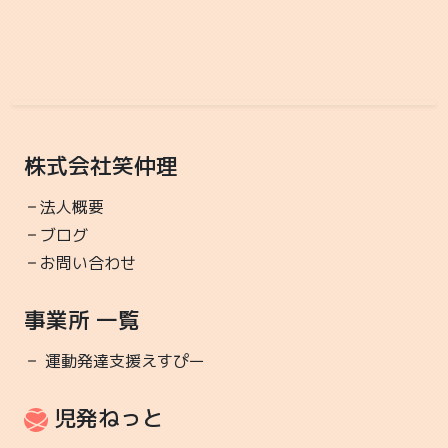
ト暑い日が続く中子どもたちの元気が何よりのパワー
に...
2025-07-17 16:00
踏み出す勇気
その一歩が次に繋がる
株式会社笑仲理
運動発達支援えすぴー
運動,レクリエーション,療育
もうすぐ夏休み！！！！ これって子どもたちだけが嬉
法人概要
しい響きですよね？？？ 大人は恐怖の一か月って感じ
ブログ
で...
お問い合わせ
2025-07-11 17:00
事業所 一覧
ビショビショ～～～～
プールがついに始まりました！！
運動発達支援えすぴー
運動発達支援えすぴー
運動,レクリエーション,療育
ついに始まりました 「プール」いや水遊び？？ｗ 大
児発ねっと
きめのつもりが子どもたちが遊び始めると小さいの